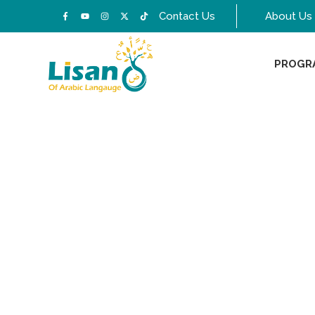
Contact Us
About Us
PROGR